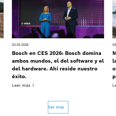
03.03.2026
03
Bosch en CES 2026: Bosch domina
M
ambos mundos, el del software y el
l
del hardware. Ahí reside nuestro
o
éxito.
p
Leer
más
L
Ver más