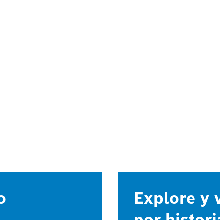
o
Explore y v
por histori