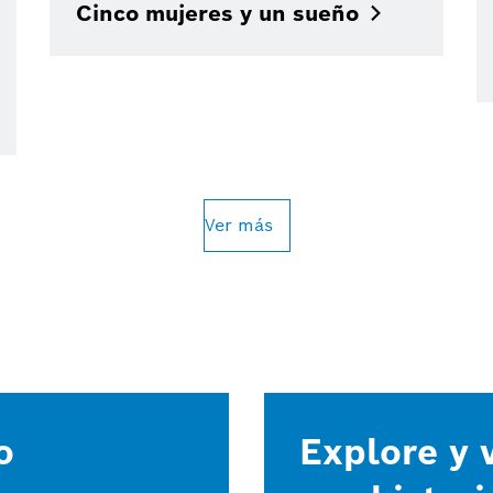
Cinco mujeres y un
sueño
Ver más
o
Explore y v