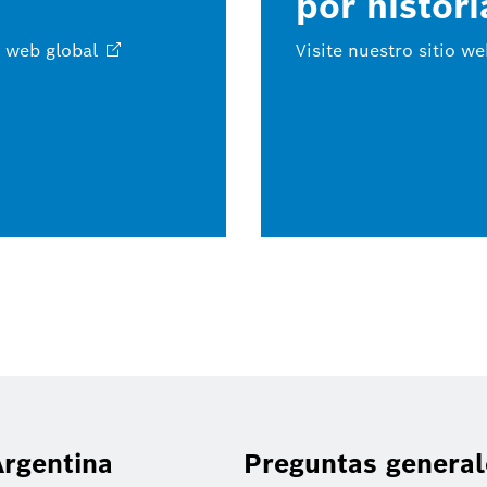
por histori
o web
global
Visite nuestro sitio w
rgentina
Preguntas general