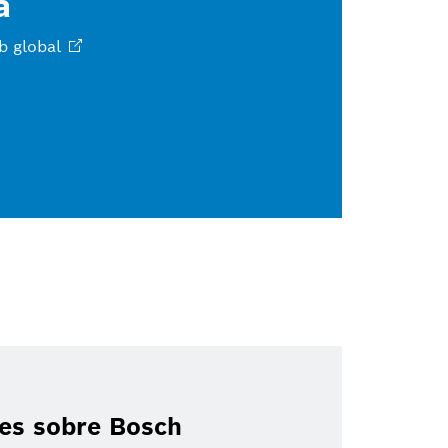
a
eb
global
es sobre Bosch